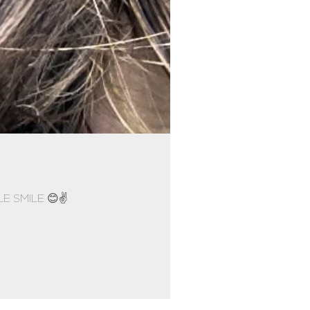
E SMILE 😊✌️