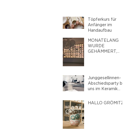
Töpferkurs für
Anfänger im
Handaufbau
MONATELANG
WURDE
GEHÄMMERT,
GESÄGT UND
GESTALTET: DAS
NEUE
SMILEANDPEACE
Junggesellinnen-
STUDIO
Abschiedsparty bei
uns im Keramik
Malstudio
HALLO GRÖMITZ!