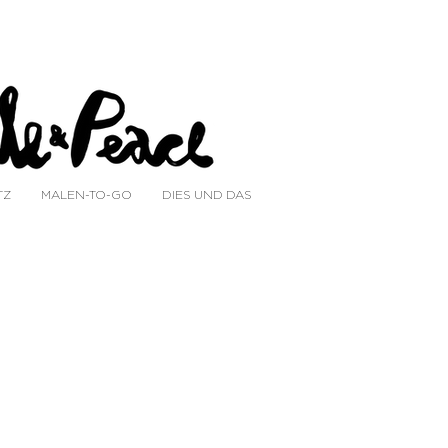
TZ
MALEN-TO-GO
DIES UND DAS