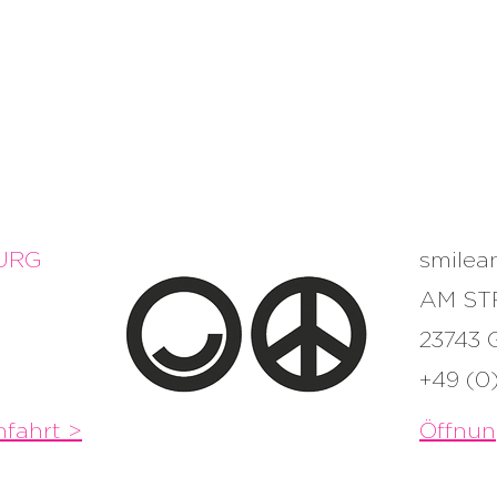
URG
smile
AM ST
23743
+49 (0
fahrt >
Öffnun