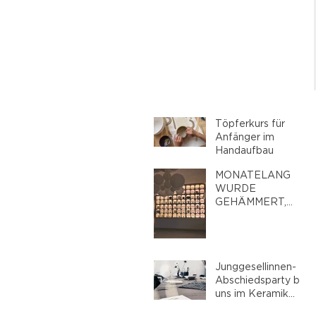
Töpferkurs für
Anfänger im
Handaufbau
MONATELANG
WURDE
GEHÄMMERT,
GESÄGT UND
GESTALTET: DAS
NEUE
SMILEANDPEACE
Junggesellinnen-
STUDIO
Abschiedsparty bei
uns im Keramik
Malstudio