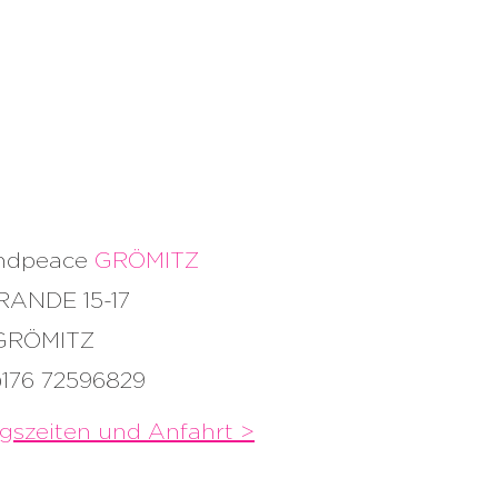
andpeace
GRÖMITZ
RANDE 15-17
 GRÖMITZ
)176 72596829
gszeiten und
Anfahrt >