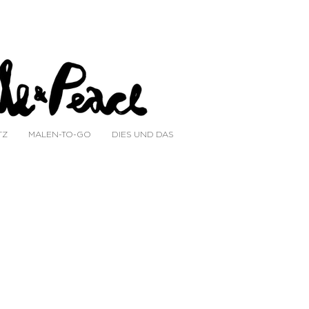
TZ
MALEN-TO-GO
DIES UND DAS