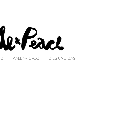
TZ
MALEN-TO-GO
DIES UND DAS