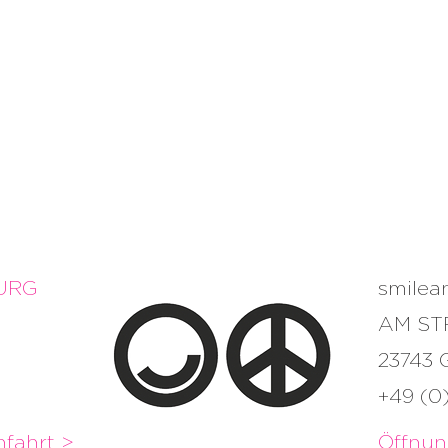
URG
smile
AM ST
23743
+49 (0
fahrt >
Öffnun