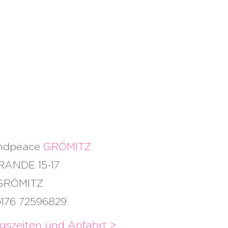
andpeace
GRÖMITZ
RANDE 15-17
 GRÖMITZ
)176 72596829
gszeiten und
Anfahrt >