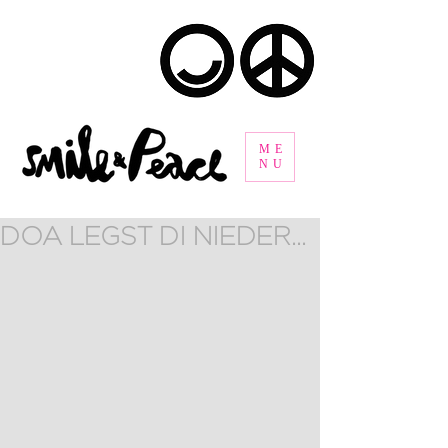
ME
NU
DOA LEGST DI NIEDER...