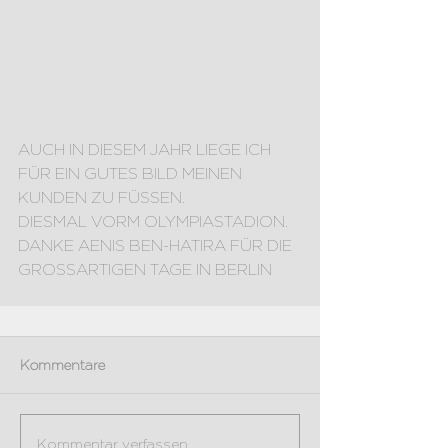
AUCH IN DIESEM JAHR LIEGE ICH 
FÜR EIN GUTES BILD MEINEN 
KUNDEN ZU FÜSSEN.
DIESMAL VORM OLYMPIASTADION. 
DANKE AENIS BEN-HATIRA FÜR DIE 
GROSSARTIGEN TAGE IN BERLIN 
Kommentare
Kommentar verfassen...