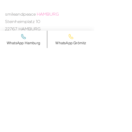
smileandpeace
HAMBURG
Steinheimplatz 10
22767 HAMBURG
+49 (0)177 2498837
WhatsApp Hamburg
WhatsApp Grömitz
Öffnungszeiten und Anfahrt >
smileandpeace
GRÖMITZ
AM STRANDE 15-17
23743 GRÖMITZ
+49 (0)176 72596829
Öffnungszeiten und
Anfahrt >
IMPRESSUM | DATENSCHUTZ
AGB-KERAMIK