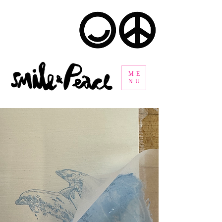
ME
NU