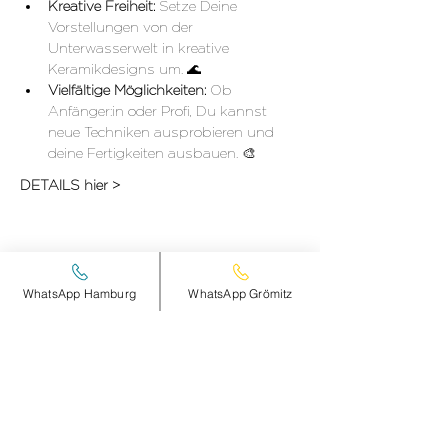
Kreative Freiheit:
 Setze Deine 
Vorstellungen von der 
Unterwasserwelt in kreative 
Keramikdesigns um. 🌊
Vielfältige Möglichkeiten:
 Ob 
Anfänger:in oder Profi, Du kannst 
neue Techniken ausprobieren und 
deine Fertigkeiten ausbauen. 🎨
DETAILS hier >
Diese Veranstaltung teilen
WhatsApp Hamburg
WhatsApp Grömitz
smileandpeace
HAMBURG