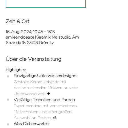
Zeit & Ort
16. Aug. 2024, 10:45 – 13:15
smileandpeace Keramik Malstudio, Am
Strande 15, 23743 Grömitz
Über die Veranstaltung
Highlights:
Einzigartige Unterwasserdesigns:
Gestalte Keramikobjekte mit 
beeindruckenden Motiven aus der 
Unterwasserwelt. 🐠
Vielfältige Techniken und Farben:
Experimentiere mit verschiedenen 
Maltechniken und einer großen 
Auswahl an Farben. 🎨
Was Dich erwartet: