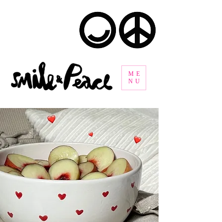
ME
NU