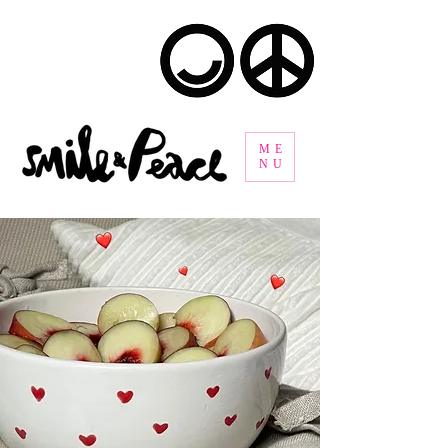
ME
NU