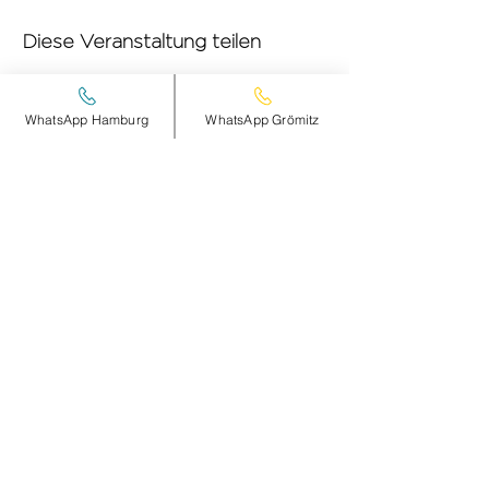
Diese Veranstaltung teilen
WhatsApp Hamburg
WhatsApp Grömitz
smileandpeace
HAMBURG
Steinheimplatz 10
22767 HAMBURG
+49 (0)177 2498837
Öffnungszeiten und Anfahrt >
smileandpeace
GRÖMITZ
AM STRANDE 15-17
23743 GRÖMITZ