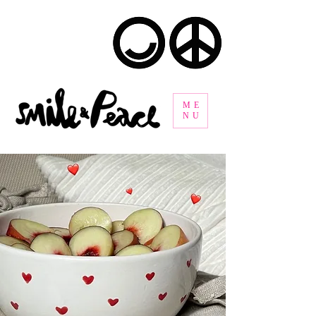
ME
NU