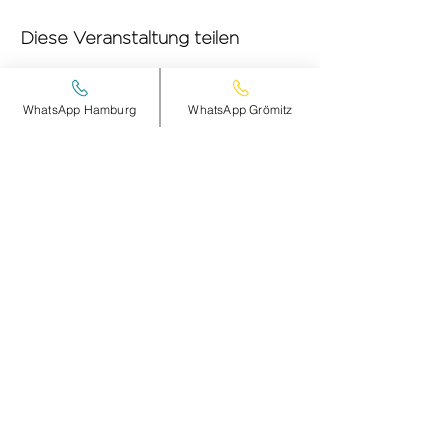
Diese Veranstaltung teilen
WhatsApp Hamburg
WhatsApp Grömitz
smileandpeace
HAMBURG
Steinheimplatz 10
22767 HAMBURG
+49 (0)177 2498837
Öffnungszeiten und Anfahrt >
smileandpeace
GRÖMITZ
AM STRANDE 15-17
23743 GRÖMITZ