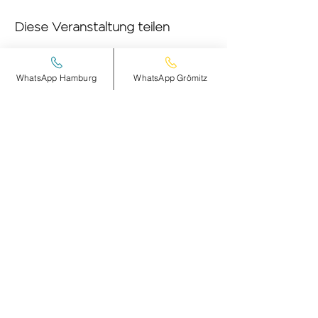
Diese Veranstaltung teilen
WhatsApp Hamburg
WhatsApp Grömitz
smileandpeace
HAMBURG
Steinheimplatz 10
22767 HAMBURG
+49 (0)177 2498837
Öffnungszeiten und Anfahrt >
smileandpeace
GRÖMITZ
AM STRANDE 15-17
23743 GRÖMITZ