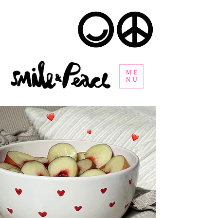
ME
NU