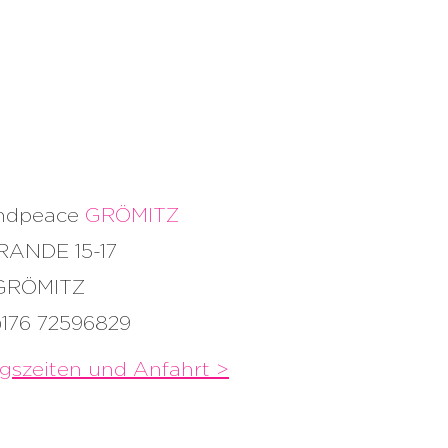
andpeace
GRÖMITZ
RANDE 15-17
 GRÖMITZ
)176 72596829
gszeiten und
Anfahrt >