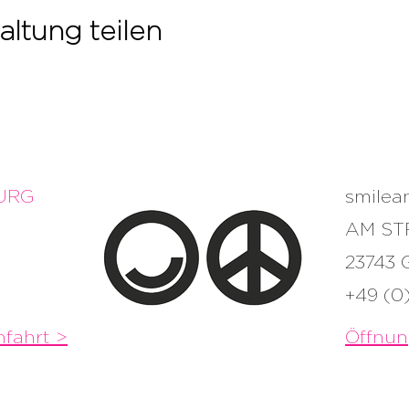
altung teilen
URG
smile
AM ST
23743
+49 (0
fahrt >
Öffnun