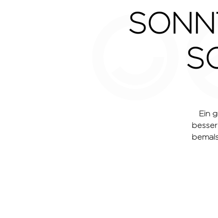
SONN
S
Ein 
besser
bemals