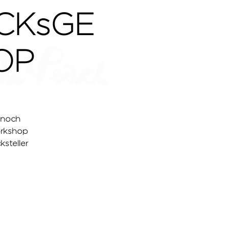
CKsGE
OP
TZ
MALEN-TO-GO
DIES UND DAS
 noch
orkshop
steller