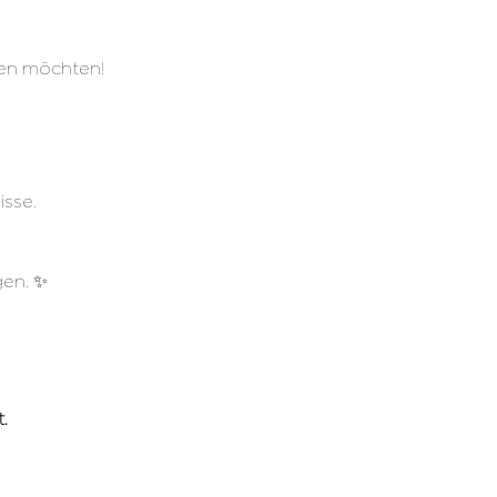
chen möchten!
sse. 
gen. ✨
.