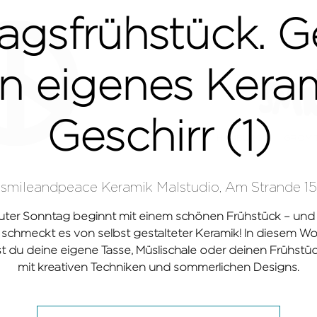
agsfrühstück. Ge
n eigenes Kera
Geschirr (1)
HAMBURG
GRÖMI
 
smileandpeace Keramik Malstudio, Am Strande 15
guter Sonntag beginnt mit einem schönen Frühstück – und
 schmeckt es von selbst gestalteter Keramik! In diesem W
t du deine eigene Tasse, Müslischale oder deinen Frühstück
mit kreativen Techniken und sommerlichen Designs.