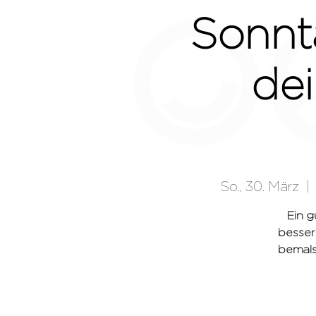
Sonnt
dei
So., 30. März
  | 
Ein 
besser
bemals