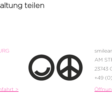
altung teilen
URG
smile
AM ST
23743
+49 (0
fahrt >
Öffnun