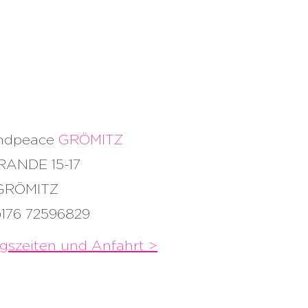
andpeace
GRÖMITZ
RANDE 15-17
 GRÖMITZ
)176 72596829
gszeiten und
Anfahrt >