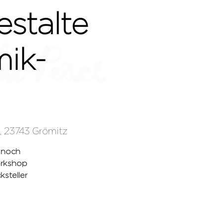
stalte
mik-
TZ
MALEN-TO-GO
DIES UND DAS
, 23743 Grömitz
 noch
orkshop
steller