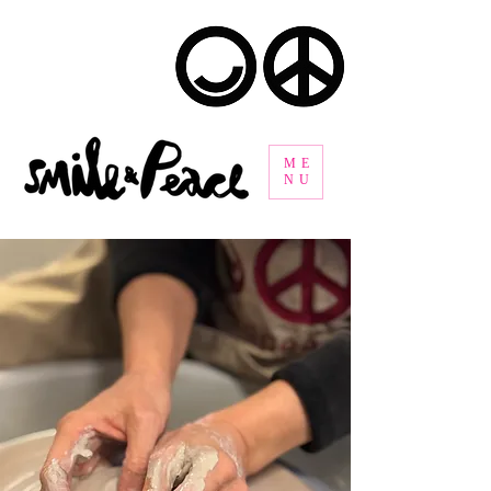
ME
NU