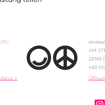
URG
smile
AM ST
23743
+49 (0
fahrt >
Öffnun