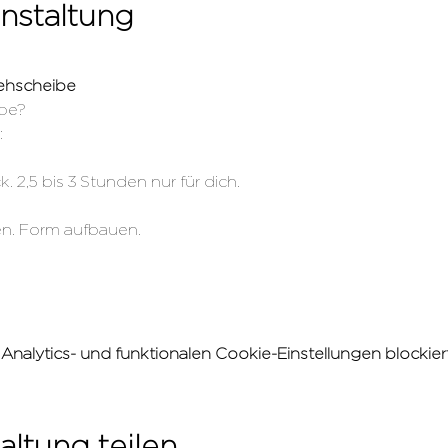
nstaltung
ehscheibe
ibe?
:
. 2,5 bis 3 Stunden nur für dich.
en. Form aufbauen.
alytics- und funktionalen Cookie-Einstellungen blockiert
altung teilen