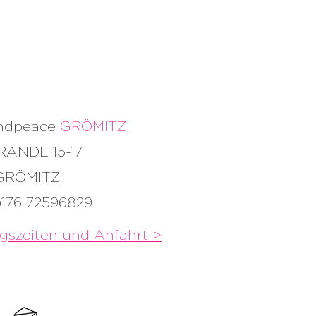
andpeace
GRÖMITZ
RANDE 15-17
 GRÖMITZ
)176 72596829
gszeiten und
Anfahrt >