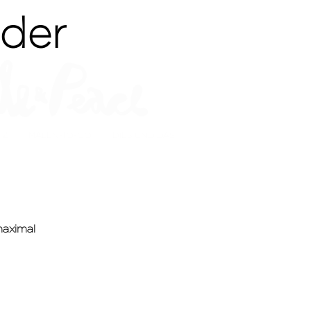
der
TZ
MALEN-TO-GO
DIES UND DAS
maximal