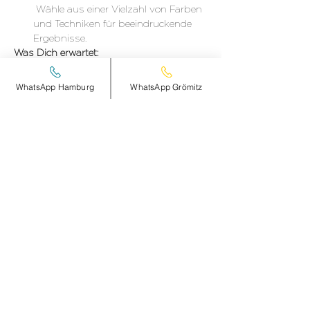
 Wähle aus einer Vielzahl von Farben 
und Techniken für beeindruckende 
Ergebnisse. 
Was Dich erwartet:
WhatsApp Hamburg
WhatsApp Grömitz
DETAILS hier >
Diese Veranstaltung teilen
smileandpeace
HAMBURG
Steinheimplatz 10
22767 HAMBURG