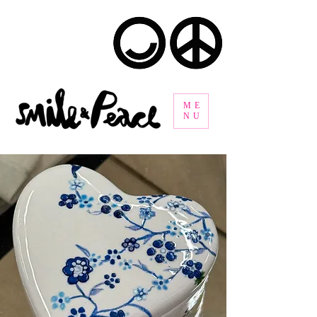
ME
NU