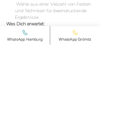
 Wähle aus einer Vielzahl von Farben 
und Techniken für beeindruckende 
Ergebnisse. 
Was Dich erwartet:
WhatsApp Hamburg
WhatsApp Grömitz
DETAILS hier >
Diese Veranstaltung teilen
smileandpeace
HAMBURG
Steinheimplatz 10
22767 HAMBURG