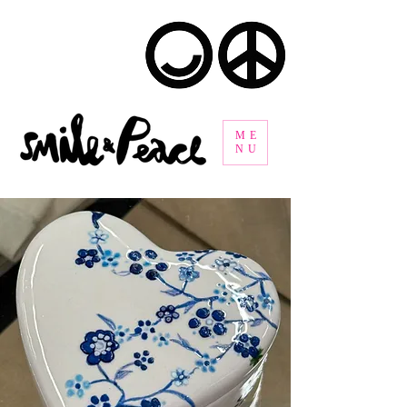
ME
NU