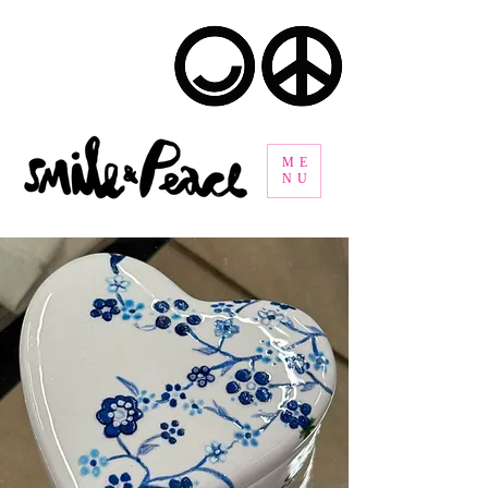
ME
NU