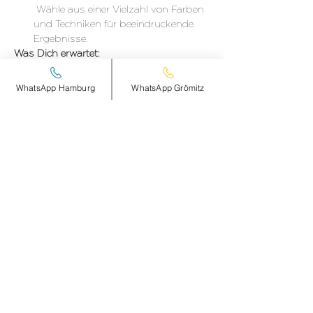
 Wähle aus einer Vielzahl von Farben 
und Techniken für beeindruckende 
Ergebnisse. 
Was Dich erwartet:
WhatsApp Hamburg
WhatsApp Grömitz
DETAILS hier >
Diese Veranstaltung teilen
smileandpeace
HAMBURG
Steinheimplatz 10
22767 HAMBURG