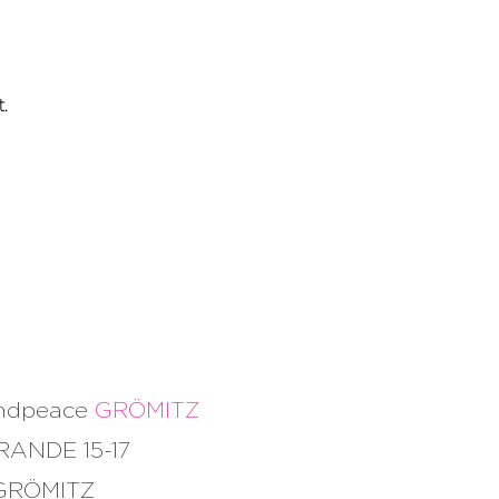
.
andpeace
GRÖMITZ
RANDE 15-17
 GRÖMITZ