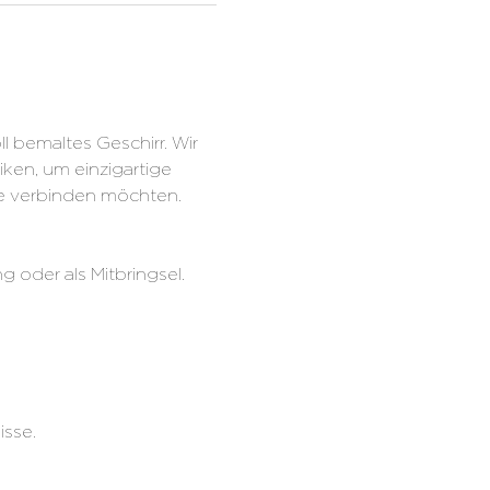
l bemaItes Geschirr. Wir 
en, um einzigartige 
ebe verbinden möchten. 
 oder als Mitbringsel. 
sse. 