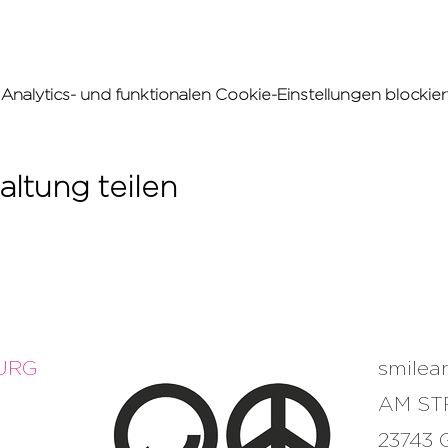
alytics- und funktionalen Cookie-Einstellungen blockiert
altung teilen
URG
smile
AM ST
23743