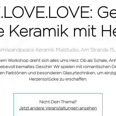
LOVE.LOVE: Ges
e Keramik mit He
smileandpeace Keramik Malstudio, Am Strande 15,
HAMBURG
GRÖMI
sem Workshop dreht sich alles ums Herz: Ob als Schale, A
iebevoll bemaltes Geschirr. Wir spielen mit romantischen D
n Farbtönen und besonderen Glasurtechniken, um einzig
Nicht Dein Thema?
Jetzt andere Veranstaltungen ansehen