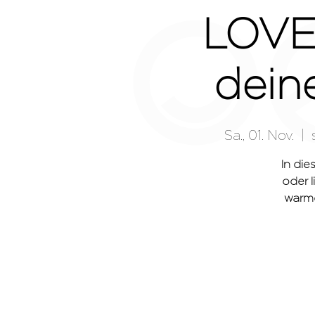
LOVE.
dein
Sa., 01. Nov.
  |  
In die
oder l
warme