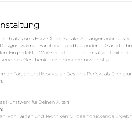
nstaltung
sich alles ums Herz. Ob als Schale, Anhänger oder liebevol
 Designs, warmen Farbtönen und besonderen Glasurtechnik
en. Ein perfekter Workshop für alle, die Kreativität mit Li
 besonderes Geschenk! Keine Vorkenntnisse nötig.
en Farben und liebevollen Designs. Perfekt als Erinnerung
g.
ges Kunstwerk für Deinen Alltag 
n:
lzahl von Farben und Techniken für beeindruckende Ergebni