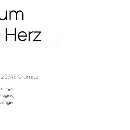
 Zum
 Herz
TZ
MALEN-TO-GO
DIES UND DAS
 23743 Grömitz
nhänger
esigns,
artige