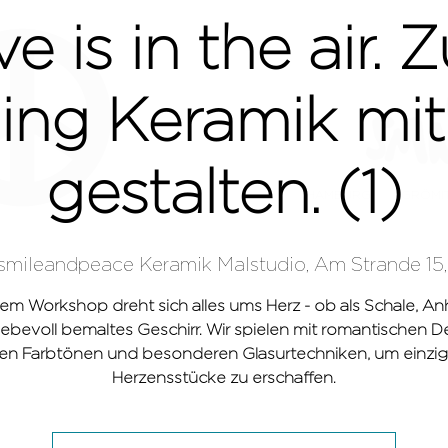
e is in the air.
ling Keramik mit
gestalten. (1)
HAMBURG
GRÖMI
smileandpeace Keramik Malstudio, Am Strande 15,
sem Workshop dreht sich alles ums Herz - ob als Schale, A
iebevoll bemaltes Geschirr. Wir spielen mit romantischen D
n Farbtönen und besonderen Glasurtechniken, um einzig
Herzensstücke zu erschaffen.