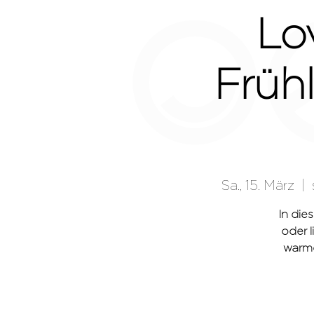
Lov
Früh
Sa., 15. März
  |  
In die
oder l
warme