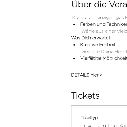
Über die Vera
 Kreiere ein einzigartiges
Farben und Technike
 Wähle aus einer Vie
Was Dich erwartet:
Kreative Freiheit:
 Gestalte Deine Her
Vielfältige Möglichkei
DETAILS hier >
Tickets
Tickettyp
Love is in the Ai