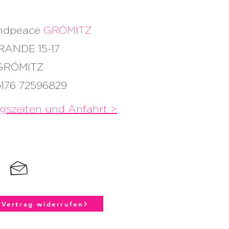
andpeace
GRÖMITZ
RANDE 15-17
 GRÖMITZ
)176 72596829
gszeiten und
Anfahrt >
Vertrag widerrufen