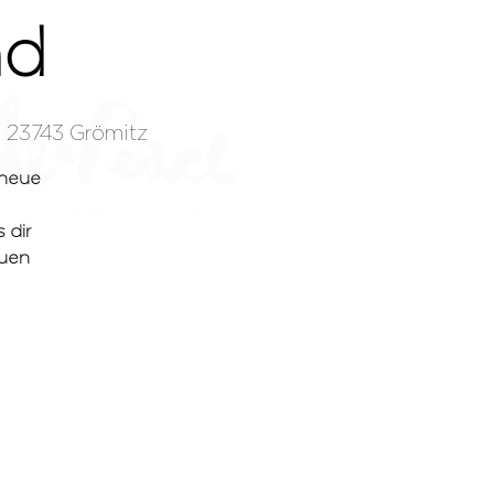
nd
 23743 Grömitz
 neue
TZ
MALEN-TO-GO
DIES UND DAS
 dir
euen