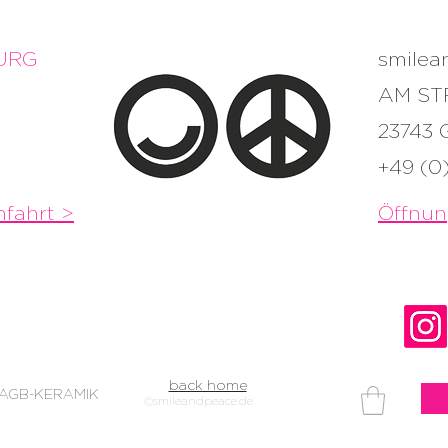
URG
smile
AM ST
23743
+49 (0
fahrt >
Öffnun
back home
AGB-KERAMIK
©smileandpeace.de