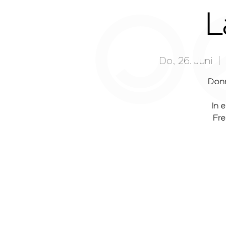
L
Do., 26. Juni
  |  
Donn
In 
Fre