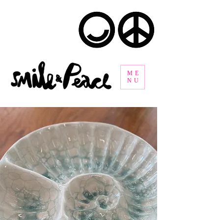
ME
NU