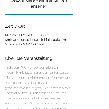
Jetzt andere Veranstaltungen
ansehen
Zeit & Ort
14. Nov. 2025, 14:00 – 16:30
smileandpeace Keramik Malstudio, Am
Strande 15, 23743 Grömitz
Über die Veranstaltung
In diesem Workshop bemalen wir 
Keramik mit faszinierenden Unterwasser-
Motiven. Von schimmernden Fischen und 
verspielten Quallen bis zu 
geheimnisvollen Algen – wir arbeiten mit 
Farbverläufen, Blubberblasen-Effekten 
oder maritimen Schablonen. Perfekt, um 
entspannt ins Wochenende zu starten 
und sich von der Ostsee inspirieren zu 