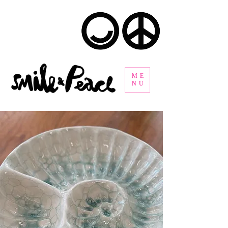
ME
NU