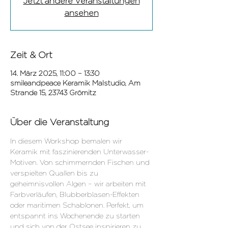
Jetzt andere Veranstaltungen
ansehen
Zeit & Ort
14. März 2025, 11:00 – 13:30
smileandpeace Keramik Malstudio, Am
Strande 15, 23743 Grömitz
Über die Veranstaltung
In diesem Workshop bemalen wir 
Keramik mit faszinierenden Unterwasser-
Motiven. Von schimmernden Fischen und 
verspielten Quallen bis zu 
geheimnisvollen Algen – wir arbeiten mit 
Farbverläufen, Blubberblasen-Effekten 
oder maritimen Schablonen. Perfekt, um 
entspannt ins Wochenende zu starten 
und sich von der Ostsee inspirieren zu 