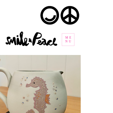
ME
NU