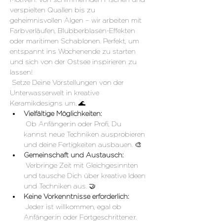
verspielten Quallen bis zu 
geheimnisvollen Algen – wir arbeiten mit 
Farbverläufen, Blubberblasen-Effekten 
oder maritimen Schablonen. Perfekt, um 
entspannt ins Wochenende zu starten 
und sich von der Ostsee inspirieren zu 
lassen!
 Setze Deine Vorstellungen von der 
Unterwasserwelt in kreative 
Keramikdesigns um. 🌊
Vielfältige Möglichkeiten:
 Ob Anfänger:in oder Profi, Du 
kannst neue Techniken ausprobieren 
und deine Fertigkeiten ausbauen. 🎨
Gemeinschaft und Austausch:
 Verbringe Zeit mit Gleichgesinnten 
und tausche Dich über kreative Ideen 
und Techniken aus. 🤝
Keine Vorkenntnisse erforderlich:
 Jede:r ist willkommen, egal ob 
Anfänger:in oder Fortgeschrittene:r.