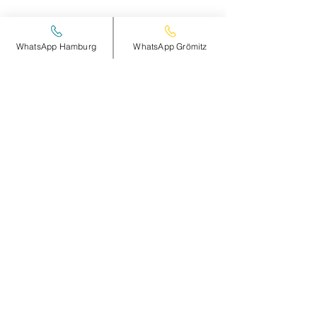
DETAILS hier >
WhatsApp Hamburg
WhatsApp Grömitz
Diese Veranstaltung teilen
smileandpeace
HAMBURG
Steinheimplatz 10
22767 HAMBURG
+49 (0)177 2498837
Öffnungszeiten und Anfahrt >