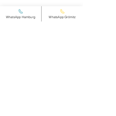
DETAILS hier >
WhatsApp Hamburg
WhatsApp Grömitz
Diese Veranstaltung teilen
smileandpeace
HAMBURG
Steinheimplatz 10
22767 HAMBURG
+49 (0)177 2498837
Öffnungszeiten und Anfahrt >