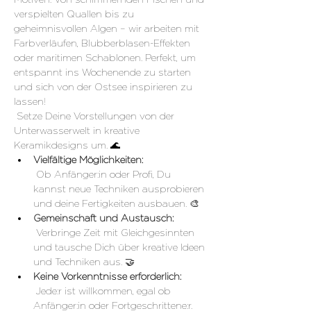
verspielten Quallen bis zu 
geheimnisvollen Algen – wir arbeiten mit 
Farbverläufen, Blubberblasen-Effekten 
oder maritimen Schablonen. Perfekt, um 
entspannt ins Wochenende zu starten 
und sich von der Ostsee inspirieren zu 
lassen!
 Setze Deine Vorstellungen von der 
Unterwasserwelt in kreative 
Keramikdesigns um. 🌊
Vielfältige Möglichkeiten:
 Ob Anfänger:in oder Profi, Du 
kannst neue Techniken ausprobieren 
und deine Fertigkeiten ausbauen. 🎨
Gemeinschaft und Austausch:
 Verbringe Zeit mit Gleichgesinnten 
und tausche Dich über kreative Ideen 
und Techniken aus. 🤝
Keine Vorkenntnisse erforderlich:
 Jede:r ist willkommen, egal ob 
Anfänger:in oder Fortgeschrittene:r.