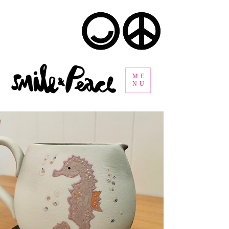
ME
NU