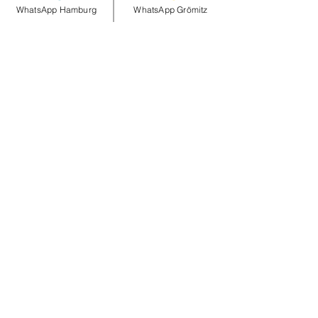
WhatsApp Hamburg
WhatsApp Grömitz
Diese Veranstaltung teilen
smileandpeace
HAMBURG
Steinheimplatz 10
22767 HAMBURG
+49 (0)177 2498837
Öffnungszeiten und Anfahrt >
smileandpeace
GRÖMITZ