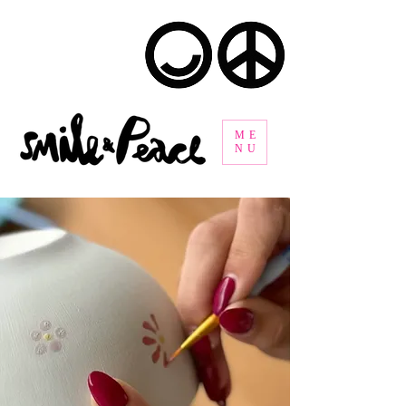
ME
NU