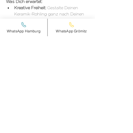
Was Dich erwartet:
Kreative Freiheit: 
Gestalte Deinen 
Keramik-Rohling ganz nach Deinen 
Wünschen und Vorstellungen. ✨
DETAILS hier >
WhatsApp Hamburg
WhatsApp Grömitz
Diese Veranstaltung teilen
smileandpeace
HAMBURG
Steinheimplatz 10
22767 HAMBURG
+49 (0)177 2498837