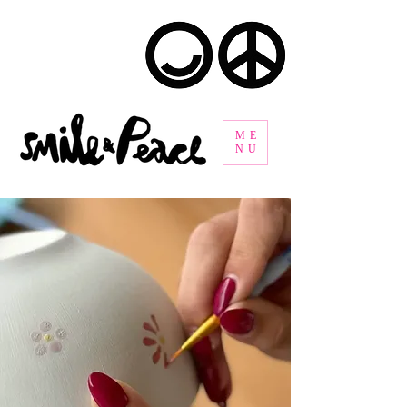
ME
NU