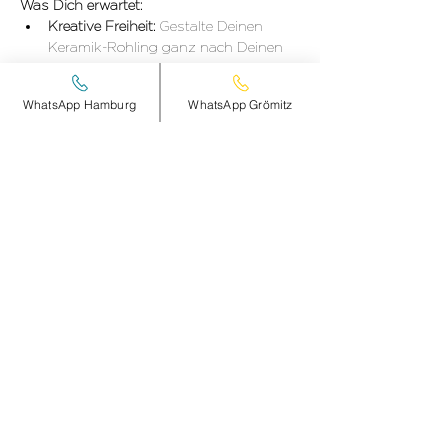
Was Dich erwartet:
Kreative Freiheit: 
Gestalte Deinen 
Keramik-Rohling ganz nach Deinen 
Wünschen und Vorstellungen. ✨
DETAILS hier >
WhatsApp Hamburg
WhatsApp Grömitz
Diese Veranstaltung teilen
smileandpeace
HAMBURG
Steinheimplatz 10
22767 HAMBURG
+49 (0)177 2498837