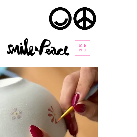
ME
NU