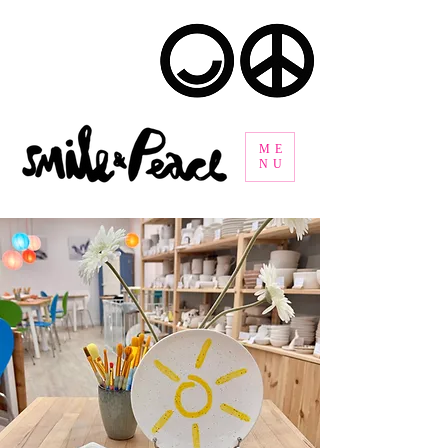
ME
NU