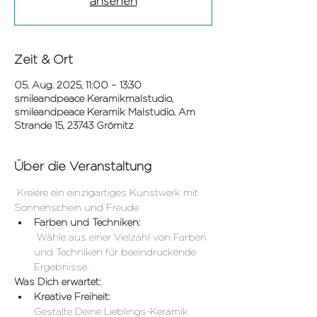
ansehen
Zeit & Ort
05. Aug. 2025, 11:00 – 13:30
smileandpeace Keramikmalstudio,
smileandpeace Keramik Malstudio, Am
Strande 15, 23743 Grömitz
Über die Veranstaltung
 Kreiere ein einzigartiges Kunstwerk mit 
Sonnenschein und Freude
Farben und Techniken:
 Wähle aus einer Vielzahl von Farben 
und Techniken für beeindruckende 
Ergebnisse. 
Was Dich erwartet:
Kreative Freiheit:
Gestalte Deine Lieblings-Keramik 