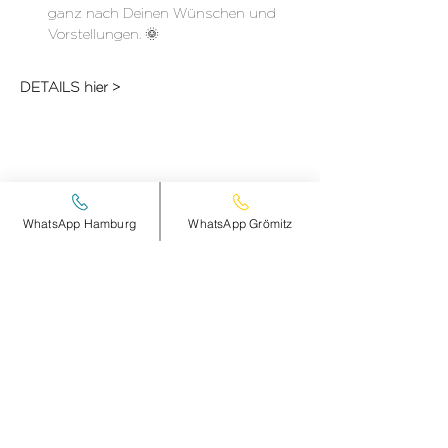
ganz nach Deinen Wünschen und 
Vorstellungen. 🌞
DETAILS hier >
Diese Veranstaltung teilen
WhatsApp Hamburg
WhatsApp Grömitz
smileandpeace
HAMBURG
Steinheimplatz 10
22767 HAMBURG
+49 (0)177 2498837
Öffnungszeiten und Anfahrt >