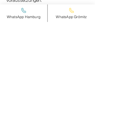
Voraussetzungen:
DETAILS hier >
WhatsApp Hamburg
WhatsApp Grömitz
Diese Veranstaltung teilen
smileandpeace
HAMBURG
Steinheimplatz 10
22767 HAMBURG
+49 (0)177 2498837
Öffnungszeiten und Anfahrt >