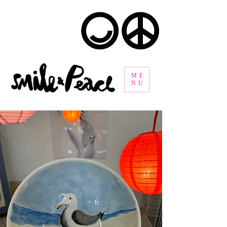
ME
NU