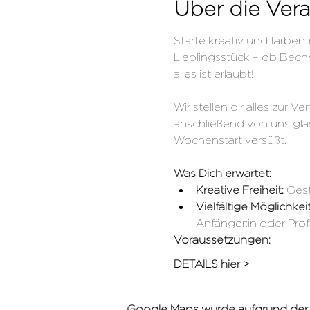
Über die Vera
Starte kreativ und farbe
Lieblingsstück – ob Becher
alles ist erlaubt!
Wir stellen dir alles zur 
anschließend von uns glas
Wochenstart versüßt.
Was Dich erwartet:
Kreative Freiheit: 
Gest
Vielfältige Möglichkeit
Anfänger:in oder Profi
Voraussetzungen:
DETAILS hier >
Google Maps wurde aufgrund der An