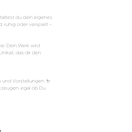
altest du dein eigenes 
 ruhig oder verspielt – 
ne. Dein Werk wird 
nikat, das dir den 
 und Vorstellungen. ✨
kzeugen, egal ob Du 
.