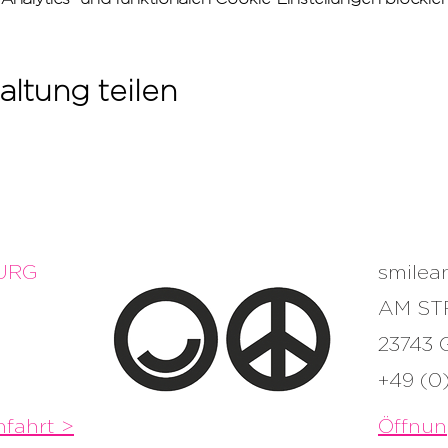
altung teilen
URG
smile
AM ST
23743
+49 (0
fahrt >
Öffnun