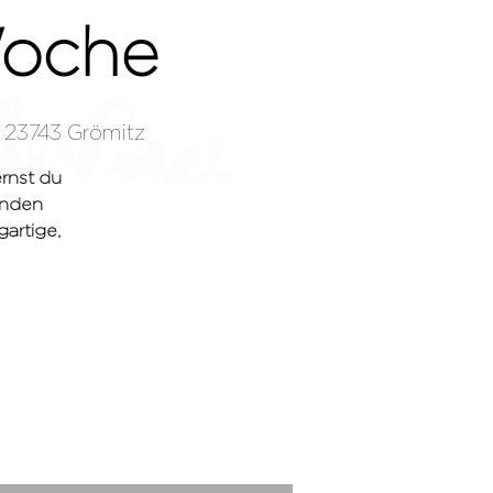
Woche
 23743 Grömitz
rnst du
enden
TZ
MALEN-TO-GO
DIES UND DAS
gartige,