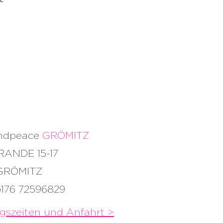
andpeace
GRÖMITZ
RANDE 15-17
 GRÖMITZ
)176 72596829
gszeiten und
Anfahrt >