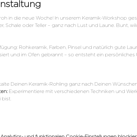
nstaltung
nfroh in die neue Woche! In unserem Keramik-Workshop gest
, Schale oder Teller – ganz nach Lust und Laune. Bunt, wild,
Verfügung: Rohkeramik, Farben, Pinsel und natürlich gute Lau
iert und im Ofen gebrannt – so entsteht ein persönliches U
alte Deinen Keramik-Rohling ganz nach Deinen Wünschen
en: 
Experimentiere mit verschiedenen Techniken und Wer
 bist.
alytics- und funktionalen Cookie-Einstellungen blockiert