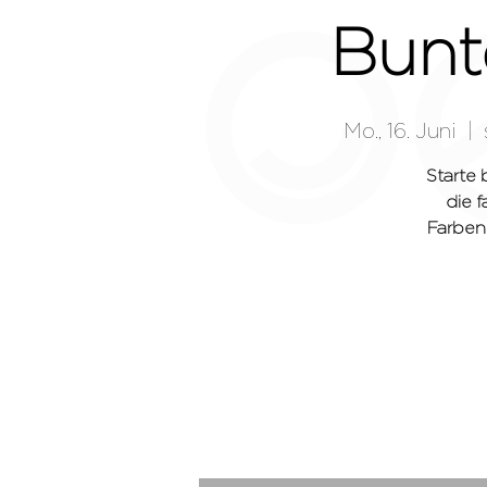
Bunt
Mo., 16. Juni
  |  
Starte
die 
Farben,