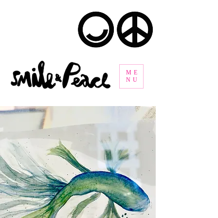
ME
NU