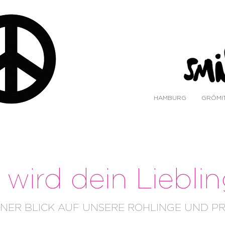
HAMBURG
GRÖMI
wird dein Liebli
INER BLICK AUF UNSERE ROHLINGE UND PR