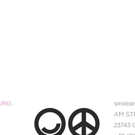
FIGUREN
UND 
5 bis 40 Euro
URG
smile
AM ST
23743