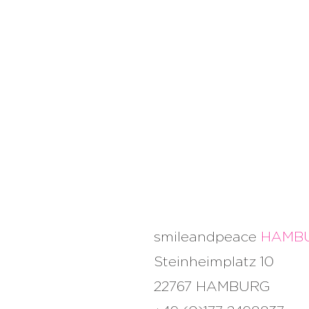
VASEN
10 bis 75
Euro
smileandpeace
HAMB
Steinheimplatz 10
22767 HAMBURG