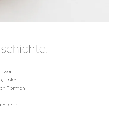
schichte.
tweit.
, Polen,
ren Formen
 unserer
 fürs Frühstück