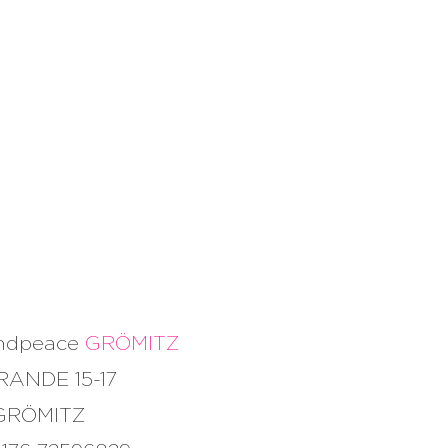
NOCH VIEL MEHR...
andpeace
GRÖMITZ
RANDE 15-17
 GRÖMITZ