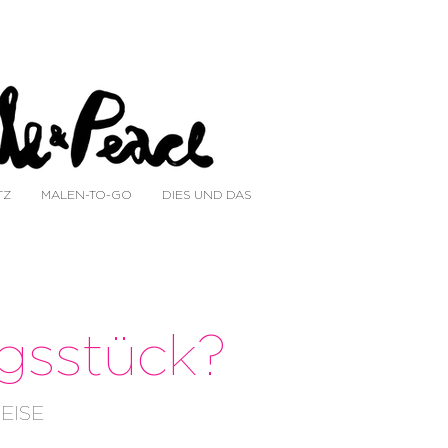
TZ
MALEN-TO-GO
DIES UND DAS
ngsstück?
EISE