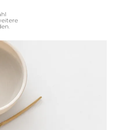
ahl
eitere
den.