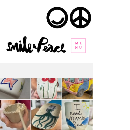
ME
NU