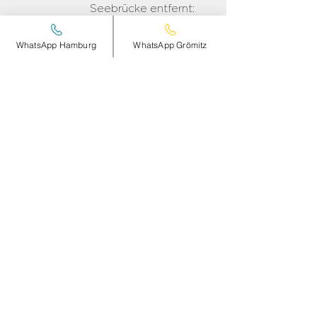
Seebrücke entfernt:
Keramik bemalen, Töpfern im
WhatsApp Hamburg
WhatsApp Grömitz
Handaufbau, Workshops und
gute Laune...
GRÖMITZ
smileandpeace
HAMBURG
Steinheimplatz 10
22767 HAMBURG
+49 (0)177 2498837
Öffnungszeiten und Anfahrt >